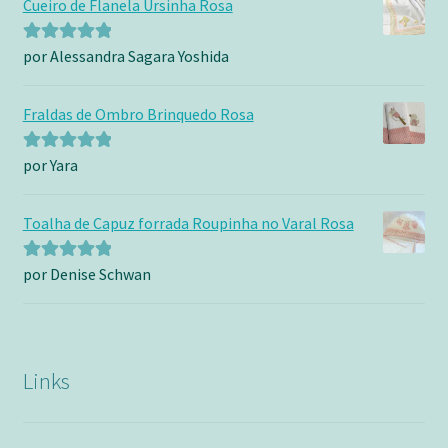
Cueiro de Flanela Ursinha Rosa
por Alessandra Sagara Yoshida
Avaliação
5
de 5
Fraldas de Ombro Brinquedo Rosa
por Yara
Avaliação
5
de 5
Toalha de Capuz forrada Roupinha no Varal Rosa
por Denise Schwan
Avaliação
5
de 5
Links