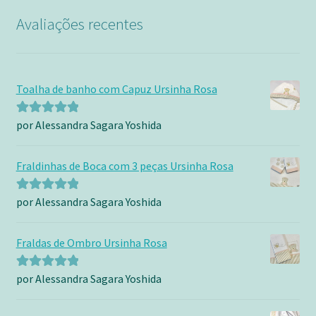
Avaliações recentes
Toalha de banho com Capuz Ursinha Rosa
por Alessandra Sagara Yoshida
Avaliação
5
de 5
Fraldinhas de Boca com 3 peças Ursinha Rosa
por Alessandra Sagara Yoshida
Avaliação
5
de 5
Fraldas de Ombro Ursinha Rosa
por Alessandra Sagara Yoshida
Avaliação
5
de 5