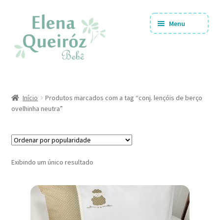
Pular
Pular
Menu
para
para
navegação
o
conteúdo
Coleções
Expandi
Início
Produtos marcados com a tag “conj. lençóis de berço
menu
ovelhinha neutra”
descen
Tipos de Produtos
Expandi
menu
descen
Ofertas!!
Expandi
Exibindo um único resultado
menu
descen