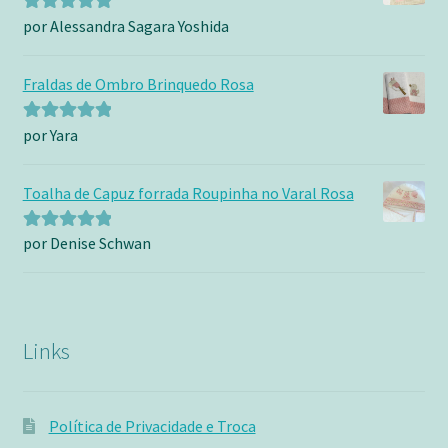
por Alessandra Sagara Yoshida
Avaliação
5
de 5
Fraldas de Ombro Brinquedo Rosa
por Yara
Avaliação
5
de 5
Toalha de Capuz forrada Roupinha no Varal Rosa
por Denise Schwan
Avaliação
5
de 5
Links
Política de Privacidade e Troca