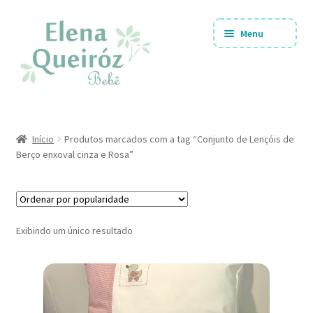
Pular
Pular
Menu
para
para
navegação
o
conteúdo
Coleções
Expandi
Início
Produtos marcados com a tag “Conjunto de Lençóis de
menu
Berço enxoval cinza e Rosa”
descen
Tipos de Produtos
Expandi
menu
descen
Ofertas!!
Expandi
Exibindo um único resultado
menu
descen