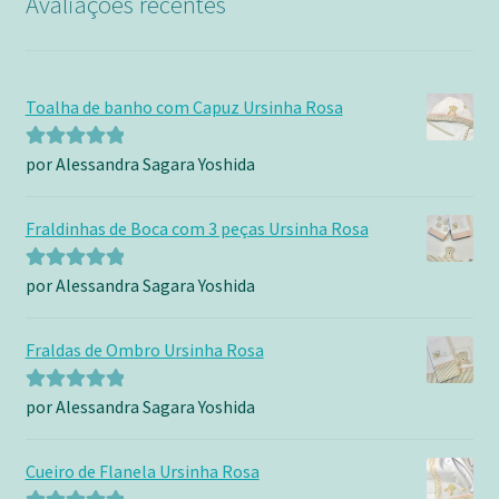
Avaliações recentes
Toalha de banho com Capuz Ursinha Rosa
por Alessandra Sagara Yoshida
Avaliação
5
de 5
Fraldinhas de Boca com 3 peças Ursinha Rosa
por Alessandra Sagara Yoshida
Avaliação
5
de 5
Fraldas de Ombro Ursinha Rosa
por Alessandra Sagara Yoshida
Avaliação
5
de 5
Cueiro de Flanela Ursinha Rosa