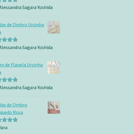
Alessandra Sagara Yoshida
iação
5
das de Ombro Ursinha
a
Alessandra Sagara Yoshida
iação
5
ro de Flanela Ursinha
a
Alessandra Sagara Yoshida
iação
5
das de Ombro
nquedo Rosa
Yara
iação
5