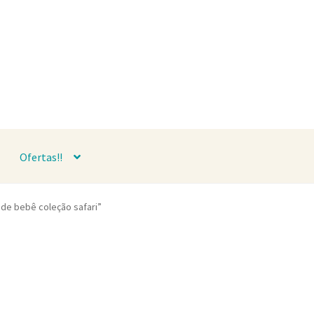
Ofertas!!
de bebê coleção safari”
fari são peças de enxoval de bebê bordad