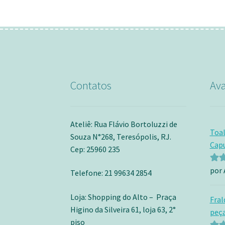
Contatos
Ava
Ateliê: Rua Flávio Bortoluzzi de
Toa
Souza N°268, Teresópolis, RJ.
Capu
Cep: 25960 235
por 
Aval
Telefone: 21 99634 2854
de 5
Loja: Shopping do Alto – Praça
Fral
Higino da Silveira 61, loja 63, 2°
peça
piso