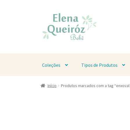
Pular
Pular
para
para
navegação
o
conteúdo
Coleções
Tipos de Produtos
Início
Produtos marcados com a tag “enxoval 
Enxoval de bebê coleção Sa