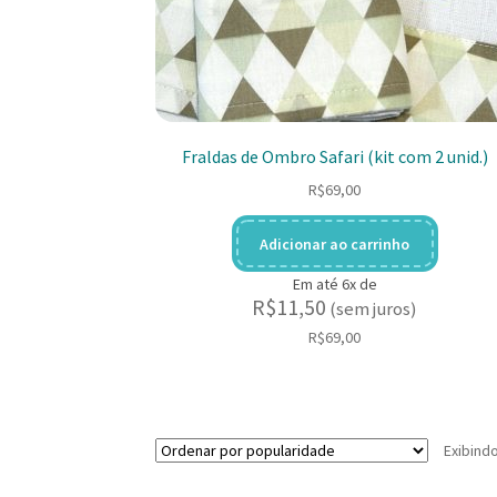
Fraldas de Ombro Safari (kit com 2 unid.)
R$
69,00
Adicionar ao carrinho
Em até 6x de
R$
11,50
(sem juros)
R$
69,00
Exibind