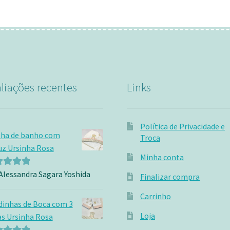
liações recentes
Links
Política de Privacidade e
lha de banho com
Troca
z Ursinha Rosa
Minha conta
Alessandra Sagara Yoshida
iação
5
Finalizar compra
Carrinho
dinhas de Boca com 3
Loja
s Ursinha Rosa