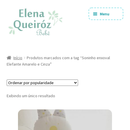
Pular
Pular
Menu
para
para
navegação
o
conteúdo
Coleções
Expandi
Início
Produtos marcados com a tag “Soninho enxoval
menu
Elefante Amarelo e Cinza”
descen
Tipos de Produtos
Expandi
menu
descen
Ofertas!!
Expandi
Exibindo um único resultado
menu
descen