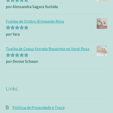
por Alessandra Sagara Yoshida
Avaliação
5
de 5
Fraldas de Ombro Brinquedo Rosa
por Yara
Avaliação
5
de 5
Toalha de Capuz forrada Roupinha no Varal Rosa
por Denise Schwan
Avaliação
5
de 5
Links
Política de Privacidade e Troca