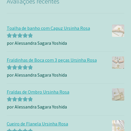
Avaliações recentes
Toalha de banho com Capuz Ursinha Rosa
por Alessandra Sagara Yoshida
Avaliação
5
de 5
Fraldinhas de Boca com 3 peças Ursinha Rosa
por Alessandra Sagara Yoshida
Avaliação
5
de 5
Fraldas de Ombro Ursinha Rosa
por Alessandra Sagara Yoshida
Avaliação
5
de 5
Cueiro de Flanela Ursinha Rosa